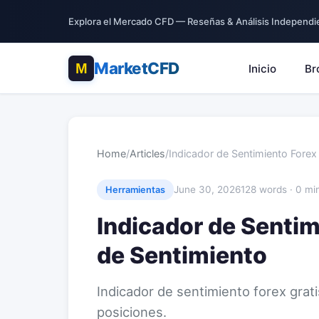
Explora el Mercado CFD — Reseñas & Análisis Independi
MarketCFD
Inicio
Br
Home
/
Articles
/
Indicador de Sentimiento Forex
June 30, 2026
128 words · 0 mi
Herramientas
Indicador de Sentim
de Sentimiento
Indicador de sentimiento forex grat
posiciones.