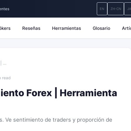
entes
EN
ZH-CN
J
ókers
Reseñas
Herramientas
Glosario
Artí
 | …
n read
iento Forex | Herramienta
is. Ve sentimiento de traders y proporción de