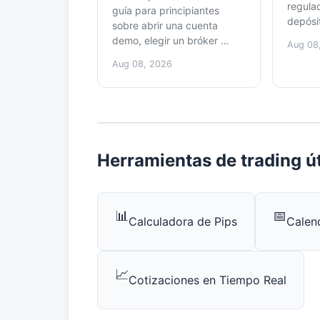
regula
guía para principiantes
depósi
sobre abrir una cuenta
demo, elegir un bróker …
Aug 08
Aug 08, 2026
Herramientas de trading út
📊
📅
Calculadora de Pips
Calen
📈
Cotizaciones en Tiempo Real