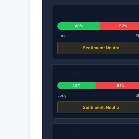
USD/JPY
48%
52%
Long
S
Sentiment: Neutral
USD/CAD
43%
57%
Long
S
Sentiment: Neutral
EUR/GBP