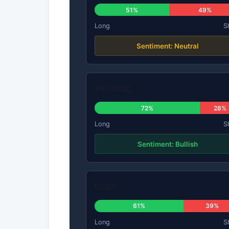
51%
49%
Long
S
Sentiment: Neutral
XAU/USD
72%
28%
Long
S
Sentiment: Bullish
US30
61%
39%
Long
S