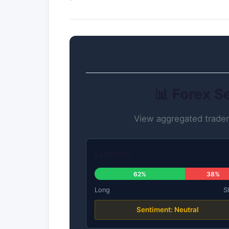
📊 Forex S
View aggregated trader 
EUR/USD
62%
38%
Long
S
Sentiment: Neutral