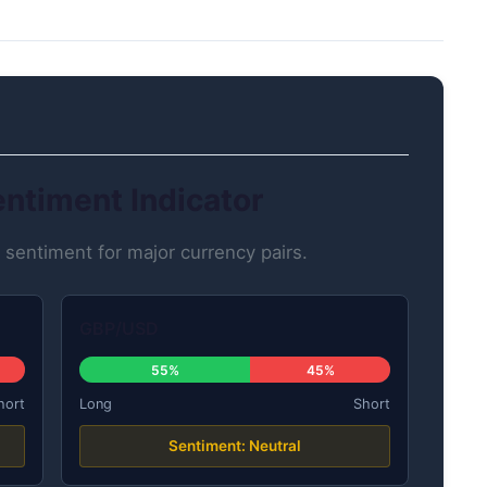
entiment Indicator
sentiment for major currency pairs.
GBP/USD
55%
45%
hort
Long
Short
Sentiment: Neutral