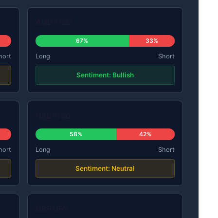
AUD/USD
67%
33%
hort
Long
Short
Sentiment: Bullish
NZD/USD
58%
42%
hort
Long
Short
Sentiment: Neutral
GBP/JPY