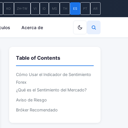
A
KO
ZH-TW
VI
ID
MS
TH
ES
PT
AR
culos
Acerca de
Table of Contents
Cómo Usar el Indicador de Sentimiento
Forex
¿Qué es el Sentimiento del Mercado?
Aviso de Riesgo
Bróker Recomendado