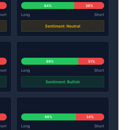
64%
36%
hort
Long
Short
Sentiment: Neutral
BTC/USD
69%
31%
hort
Long
Short
Sentiment: Bullish
NAS100
66%
34%
hort
Long
Short