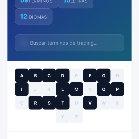
59
15
TÉRMINOS
LETRAS
12
IDIOMAS
A
B
C
D
E
F
G
H
I
J
K
L
M
N
O
P
Q
R
S
T
U
V
W
X
Y
Z