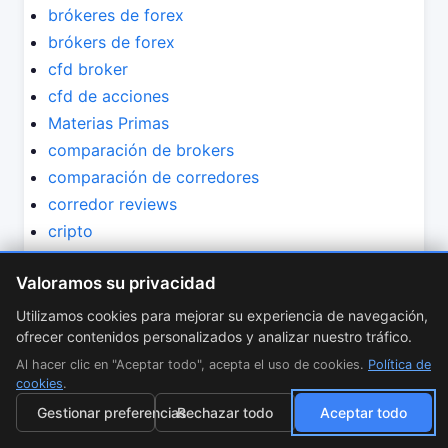
brókeres de forex
brókers de forex
cfd broker
cfd de acciones
Materias Primas
comparación de brokers
comparación de corredores
corredor reviews
cripto
criptomonedas
Valoramos su privacidad
crypto
CFD de Criptomonedas
Utilizamos cookies para mejorar su experiencia de navegación,
ofrecer contenidos personalizados y analizar nuestro tráfico.
Criptomonedas
educación
Al hacer clic en "Aceptar todo", acepta el uso de cookies.
Política de
cookies
.
educación de operativa
Gestionar preferencias
Rechazar todo
Aceptar todo
educación en trading
estrategia de trading