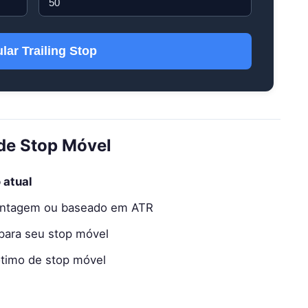
lar Trailing Stop
de Stop Móvel
 atual
rcentagem ou baseado em ATR
para seu stop móvel
ótimo de stop móvel