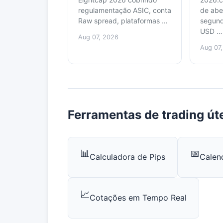
regulamentação ASIC, conta
de abe
Raw spread, plataformas …
segund
USD …
Aug 07, 2026
Aug 07
Ferramentas de trading út
📊
📅
Calculadora de Pips
Calen
📈
Cotações em Tempo Real