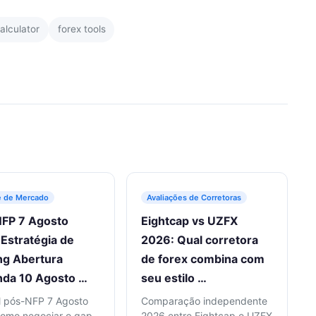
alculator
forex tools
e de Mercado
Avaliações de Corretoras
FP 7 Agosto
Eightcap vs UZFX
Estratégia de
2026: Qual corretora
ng Abertura
de forex combina com
da 10 Agosto …
seu estilo …
 pós-NFP 7 Agosto
Comparação independente
omo negociar o gap
2026 entre Eightcap e UZFX