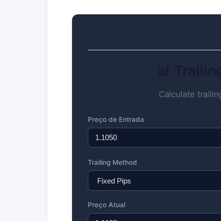
📊 Traili
Calculate trailin
Preço de Entrada
Trailing Method
Preço Atual