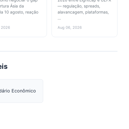
rtura Ásia da
— regulação, spreads,
a 10 agosto, reação
alavancagem, plataformas,
…
, 2026
Aug 06, 2026
eis
dário Econômico