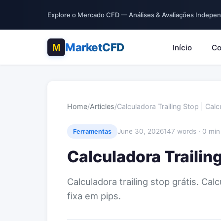
Explore o Mercado CFD — Análises & Avaliações Indepe
MarketCFD
Início
Co
Home
/
Articles
/
Calculadora Trailing Stop | Calc
June 30, 2026
147 words · 0 min
Ferramentas
Calculadora Trailing
Calculadora trailing stop grátis. Ca
fixa em pips.