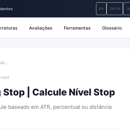
ndentes
EN
ZH-CN
J
rretoras
Avaliações
Ferramentas
Glossário
ule …
 read
 Stop | Calcule Nível Stop
lcule baseado em ATR, percentual ou distância