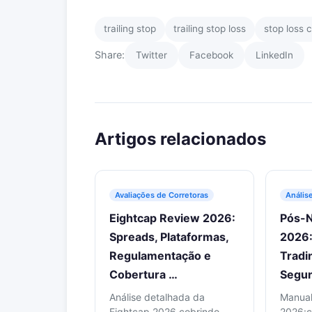
trailing stop
trailing stop loss
stop loss c
Share:
Twitter
Facebook
LinkedIn
Artigos relacionados
Avaliações de Corretoras
Anális
Eightcap Review 2026:
Pós-N
Spreads, Plataformas,
2026:
Regulamentação e
Tradi
Cobertura …
Segun
Análise detalhada da
Manual
Eightcap 2026 cobrindo
2026:c