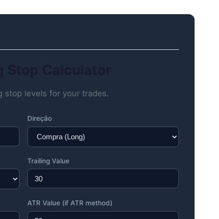
ng Stop Calculator
g stop levels for your trades.
Direção
Trailing Value
ATR Value (if ATR method)