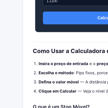
Calcu
Como Usar a Calculadora 
Insira o preço de entrada
e o
preço
Escolha o método
: Pips fixos, po
Defina o valor móvel
— A distância 
Clique em Calcular
— Veja o nível 
O que é um Stop Móvel?