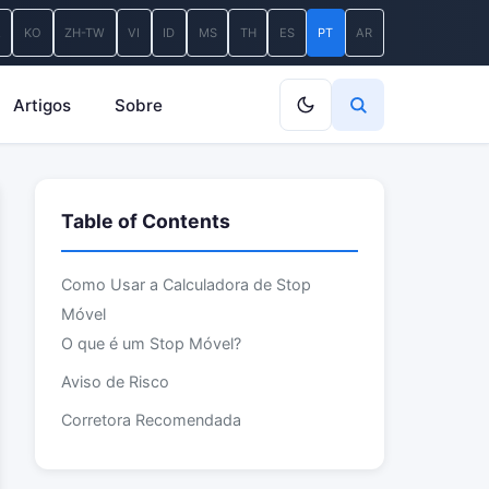
A
KO
ZH-TW
VI
ID
MS
TH
ES
PT
AR
Artigos
Sobre
Table of Contents
Como Usar a Calculadora de Stop
Móvel
O que é um Stop Móvel?
Aviso de Risco
Corretora Recomendada