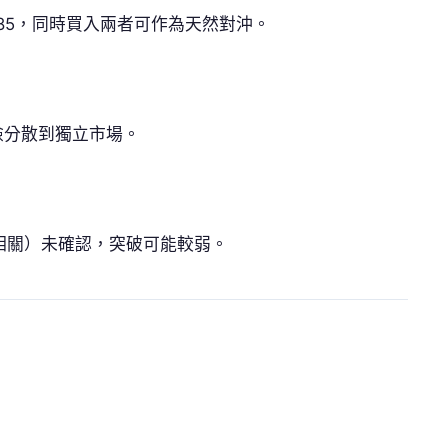
-0.85，同時買入兩者可作為天然對沖。
險分散到獨立市場。
史高相關）未確認，突破可能較弱。