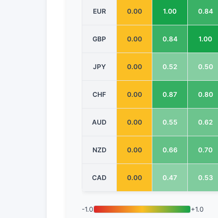
EUR
0.00
1.00
0.84
GBP
0.00
0.84
1.00
JPY
0.00
0.52
0.50
CHF
0.00
0.87
0.80
AUD
0.00
0.55
0.62
NZD
0.00
0.66
0.70
CAD
0.00
0.47
0.53
-1.0
+1.0