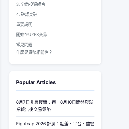
3. 分散投資組合
4. 確認突破
重要說明
開始在UZFX交易
常見問題
什麼是貨幣相關性？
如何在外匯交易中使用相關性？
+0.90相關性意味著什麼？
Popular Articles
-0.85相關性意味著什麼？
相關性會變化嗎？
8月7日非農復盤：週一8月10日開盤與就
業報告後交易策略
Eightcap 2026 評測：點差、平台、監管