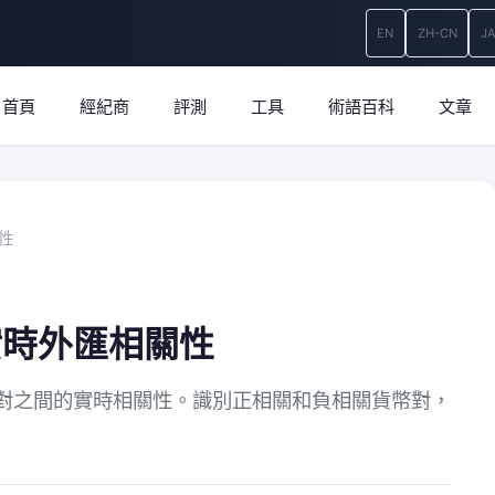
EN
ZH-CN
J
首頁
經紀商
評測
工具
術語百科
文章
性
實時外匯相關性
對之間的實時相關性。識別正相關和負相關貨幣對，