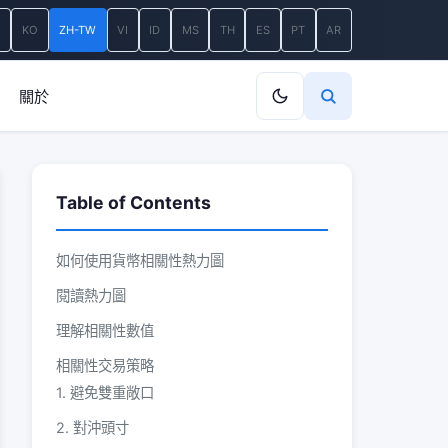
A
KO
ZH-TW
VI
ID
MS
TH
ES
PT
AR
關於
Table of Contents
如何使用貨幣相關性熱力圖
閱讀熱力圖
理解相關性數值
相關性交易策略
1. 避免雙重敞口
2. 對沖頭寸