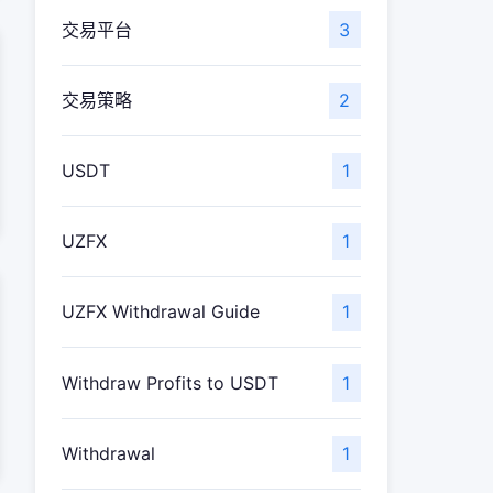
交易平台
3
交易策略
2
USDT
1
UZFX
1
UZFX Withdrawal Guide
1
Withdraw Profits to USDT
1
Withdrawal
1