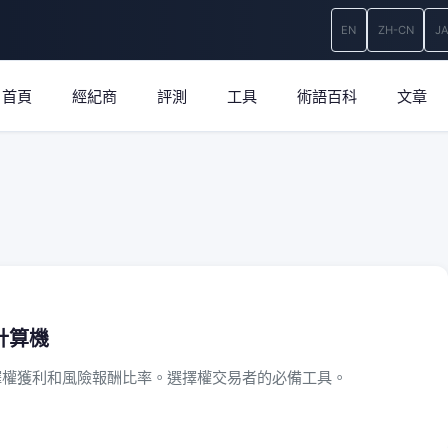
EN
ZH-CN
J
首頁
經紀商
評測
工具
術語百科
文章
計算機
擇權獲利和風險報酬比率。選擇權交易者的必備工具。