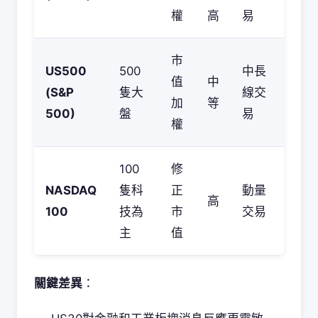
權
高
易
市
US500
500
中長
值
中
(S&P
隻大
線交
加
等
500)
盤
易
權
100
修
NASDAQ
隻科
正
動量
高
100
技為
市
交易
主
值
關鍵差異
：