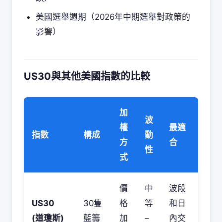
美國選舉週期（2026年中期選舉對政策的
影響）
US30與其他美國指數的比較
加
波
權
最適
指數
構成
動
方
合
性
式
價
中
波段
US30
30隻
格
等
和日
(道瓊斯)
藍籌
加
–
內交