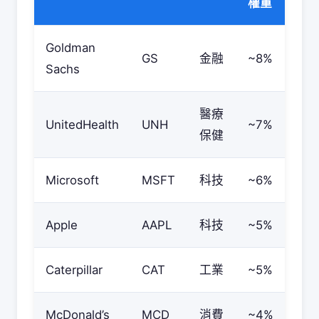
權重
Goldman
GS
金融
~8%
Sachs
醫療
UnitedHealth
UNH
~7%
保健
Microsoft
MSFT
科技
~6%
Apple
AAPL
科技
~5%
Caterpillar
CAT
工業
~5%
McDonald’s
MCD
消費
~4%