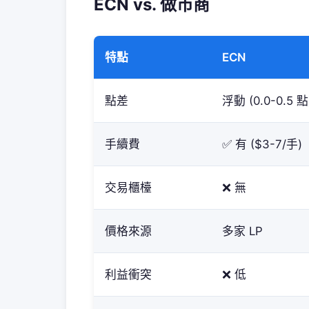
ECN vs. 做市商
特點
ECN
點差
浮動 (0.0-0.5 點
手續費
✅ 有 ($3-7/手)
交易櫃檯
❌ 無
價格來源
多家 LP
利益衝突
❌ 低