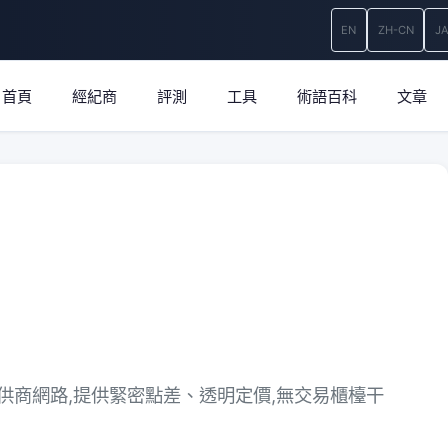
EN
ZH-CN
J
首頁
經紀商
評測
工具
術語百科
文章
供商網路,提供緊密點差、透明定價,無交易櫃檯干