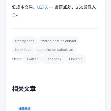
低成本交易。
UZFX
— 紧密点差，$50最低入
金。
trading fees
trading cost calculator
forex fees
commission calculator
Share:
Twitter
Facebook
LinkedIn
相关文章
市场分析