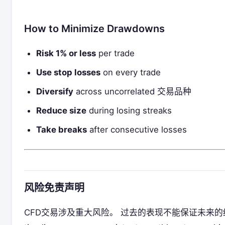
How to Minimize Drawdowns
Risk 1% or less
per trade
Use stop losses
on every trade
Diversify
across uncorrelated 交易品种
Reduce size
during losing streaks
Take breaks
after consecutive losses
风险免责声明
CFD交易涉及重大风险。 过去的表现不能保证未来的结果。