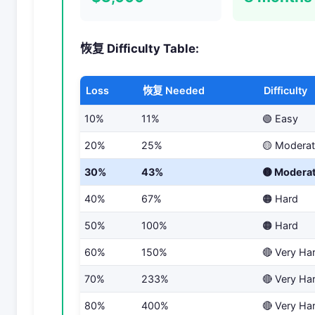
恢复 Difficulty Table:
Loss
恢复 Needed
Difficulty
10%
11%
🟢 Easy
20%
25%
🟡 Modera
30%
43%
🟡 Modera
40%
67%
🟠 Hard
50%
100%
🟠 Hard
60%
150%
🔴 Very Ha
70%
233%
🔴 Very Ha
80%
400%
🔴 Very Ha