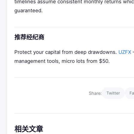
timelines assume consistent monthly returns whic
guaranteed.
推荐经纪商
Protect your capital from deep drawdowns.
UZFX
management tools, micro lots from $50.
Share:
Twitter
F
相关文章