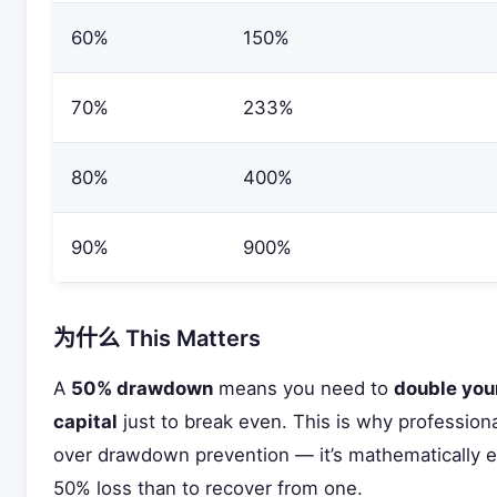
60%
150%
70%
233%
80%
400%
90%
900%
为什么 This Matters
A
50% drawdown
means you need to
double you
capital
just to break even. This is why profession
over drawdown prevention — it’s mathematically ea
50% loss than to recover from one.