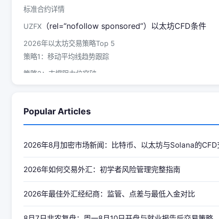
标准合约详情
（rel=“nofollow sponsored”）以太坊CFD条件
UZFX
2026年以太坊交易策略Top 5
策略1：移动平均线趋势跟踪
策略2：支撑阻力位突破
策略3：DeFi新闻交易
策略4：比特币相关性交易
Popular Articles
策略5：Layer 2新闻催化剂
以太坊CFD交易的风险管理
2026年8月加密市场新闻：比特币、以太坊与Solana的CF
仓位大小公式
2026年如何交易外汇：初学者风险管理完整指南
以太坊的关键风险因素
隔夜和周末风险
2026年最佳外汇经纪商：监管、点差与最低入金对比
以太坊技术分析工具
8月7日非农复盘：周一8月10日开盘与就业报告后交易策略