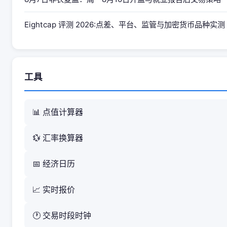
ETH交易最佳指标
需关注的以太坊图表形态
Eightcap 评测 2026:点差、平台、监管与加密货币品种实测
结论：以太坊提供出色的CFD交易机会
工具
📊 点值计算器
💱 汇率换算器
📅 经济日历
📈 实时报价
🕐 交易时段时钟