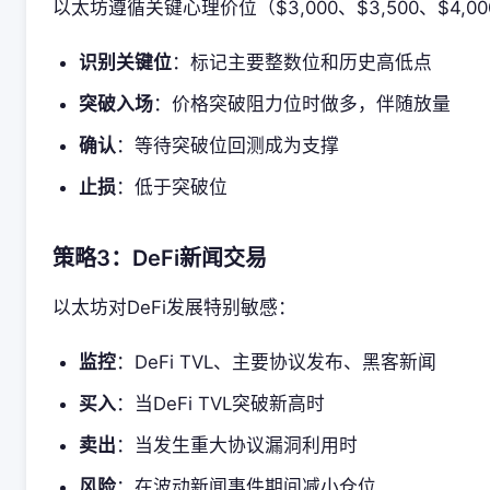
以太坊遵循关键心理价位（$3,000、$3,500、$4,0
识别关键位
：标记主要整数位和历史高低点
突破入场
：价格突破阻力位时做多，伴随放量
确认
：等待突破位回测成为支撑
止损
：低于突破位
策略3：DeFi新闻交易
以太坊对DeFi发展特别敏感：
监控
：DeFi TVL、主要协议发布、黑客新闻
买入
：当DeFi TVL突破新高时
卖出
：当发生重大协议漏洞利用时
风险
：在波动新闻事件期间减小仓位