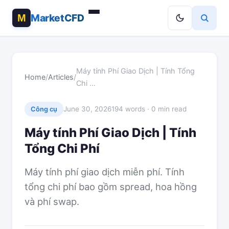
MarketCFD
Máy tính Phí Giao Dịch | Tính Tổng
Home
/
Articles
/
Chi …
June 30, 2026
194 words · 0 min read
Công cụ
Máy tính Phí Giao Dịch | Tính
Tổng Chi Phí
Máy tính phí giao dịch miễn phí. Tính
tổng chi phí bao gồm spread, hoa hồng
và phí swap.