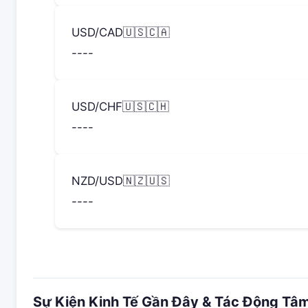
USD/CAD
🇺🇸🇨🇦
--
--
USD/CHF
🇺🇸🇨🇭
--
--
NZD/USD
🇳🇿🇺🇸
--
--
Sự Kiện Kinh Tế Gần Đây & Tác Động Tâm