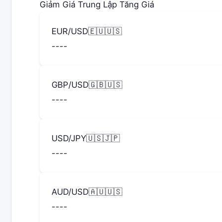
Giảm Giá
Trung Lập
Tăng Giá
EUR/USD
🇪🇺🇺🇸
--
--
GBP/USD
🇬🇧🇺🇸
--
--
USD/JPY
🇺🇸🇯🇵
--
--
AUD/USD
🇦🇺🇺🇸
--
--