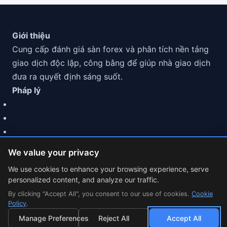
Giới thiệu
Cung cấp đánh giá sàn forex và phân tích nền tảng
giao dịch độc lập, công bằng để giúp nhà giao dịch
đưa ra quyết định sáng suốt.
Pháp lý
We value your privacy
We use cookies to enhance your browsing experience, serve
personalized content, and analyze our traffic.
© 2026 MarketCFD | Đánh Giá Sàn Forex. Trading involves
By clicking "Accept All", you consent to our use of cookies.
risk.
Cookie
Policy
.
Cookie Settings
Manage Preferences
Reject All
Accept All