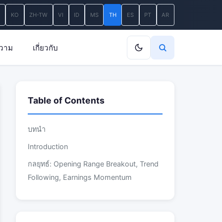
A
KO
ZH-TW
VI
ID
MS
TH
ES
PT
AR
วาม
เกี่ยวกับ
Table of Contents
บทนำ
Introduction
กลยุทธ์: Opening Range Breakout, Trend
Following, Earnings Momentum