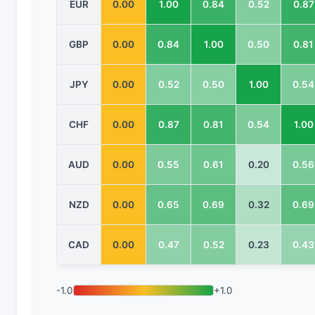
EUR
0.00
1.00
0.84
0.52
0.87
GBP
0.00
0.84
1.00
0.50
0.81
JPY
0.00
0.52
0.50
1.00
0.54
CHF
0.00
0.87
0.81
0.54
1.00
AUD
0.00
0.55
0.61
0.20
0.56
NZD
0.00
0.65
0.69
0.32
0.69
CAD
0.00
0.47
0.52
0.23
0.43
-1.0
+1.0