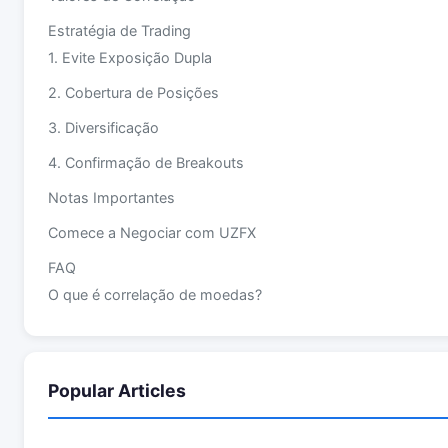
Estratégia de Trading
1. Evite Exposição Dupla
2. Cobertura de Posições
3. Diversificação
4. Confirmação de Breakouts
Notas Importantes
Comece a Negociar com UZFX
FAQ
O que é correlação de moedas?
Como usar correlações no forex?
O que significa correlação +0.90?
Popular Articles
O que significa correlação -0.85?
As correlações mudam?