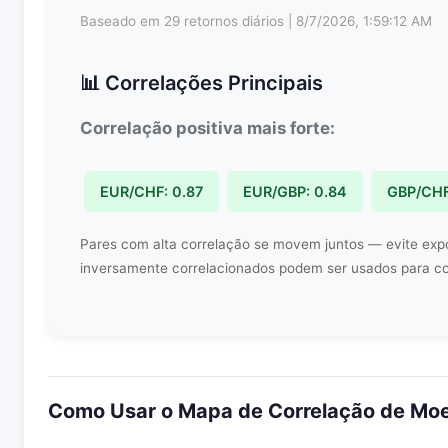
Baseado em 29 retornos diários | 8/7/2026, 1:59:12 AM
📊 Correlações Principais
Correlação positiva mais forte:
EUR/CHF: 0.87
EUR/GBP: 0.84
GBP/CHF
Pares com alta correlação se movem juntos — evite exp
inversamente correlacionados podem ser usados para co
Como Usar o Mapa de Correlação de Mo