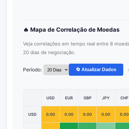
🔥 Mapa de Correlação de Moedas
Veja correlações em tempo real entre 8 moeda
20 dias de negociação.
Período:
🔄 Atualizar Dados
USD
EUR
GBP
JPY
CHF
USD
0.00
0.00
0.00
0.00
0.00