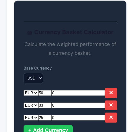
🧺 Currency Basket Calculator
Calculate the weighted performance of
a currency basket.
Base Currency
✕
✕
✕
+ Add Currency