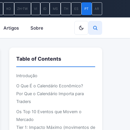
A
KO
ZH-TW
VI
ID
MS
TH
ES
PT
AR
Artigos
Sobre
Table of Contents
Introdução
O Que É o Calendário Econômico?
Por Que o Calendário Importa para
Traders
Os Top 10 Eventos que Movem o
Mercado
Tier 1: Impacto Máximo (movimentos de