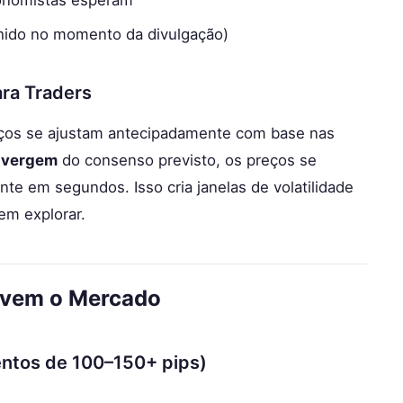
onomistas esperam
hido no momento da divulgação)
ara Traders
ços se ajustam antecipadamente com base nas
ivergem
do consenso previsto, os preços se
e em segundos. Isso cria janelas de volatilidade
em explorar.
ovem o Mercado
entos de 100–150+ pips)