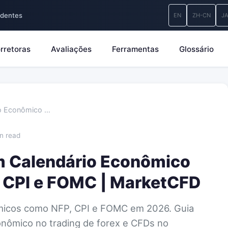
ndentes
EN
ZH-CN
J
rretoras
Avaliações
Ferramentas
Glossário
io Econômico …
in read
m Calendário Econômico
 CPI e FOMC | MarketCFD
micos como NFP, CPI e FOMC em 2026. Guia
onômico no trading de forex e CFDs no