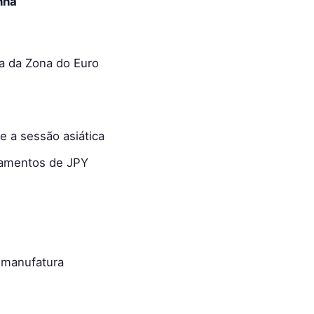
nha
ia da Zona do Euro
e a sessão asiática
amentos de JPY
e manufatura