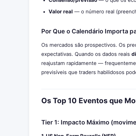
Consenso/previsão
— o que os ec
Valor real
— o número real (preenc
Por Que o Calendário Importa p
Os mercados são prospectivos. Os pre
expectativas. Quando os dados reais
d
reajustam rapidamente — frequentement
previsíveis que traders habilidosos pod
Os Top 10 Eventos que M
Tier 1: Impacto Máximo (movim