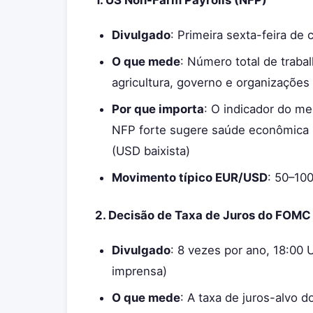
1. US Non-Farm Payrolls (NFP)
Divulgado
: Primeira sexta-feira de
O que mede
: Número total de trab
agricultura, governo e organizações 
Por que importa
: O indicador do m
NFP forte sugere saúde econômica (
(USD baixista)
Movimento típico EUR/USD
: 50–10
2. Decisão de Taxa de Juros do FOMC
Divulgado
: 8 vezes por ano, 18:00
imprensa)
O que mede
: A taxa de juros-alvo d