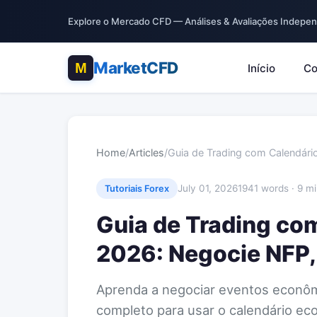
Explore o Mercado CFD — Análises & Avaliações Indepe
MarketCFD
Início
Co
Home
/
Articles
/
Guia de Trading com Calendár
July 01, 2026
1941 words · 9 m
Tutoriais Forex
Guia de Trading co
2026: Negocie NFP,
Aprenda a negociar eventos econô
completo para usar o calendário ec