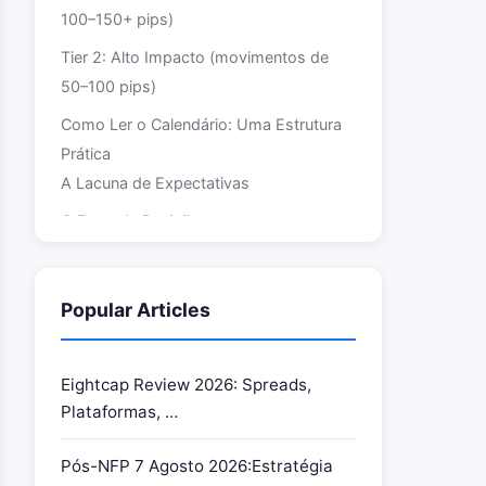
100–150+ pips)
Tier 2: Alto Impacto (movimentos de
50–100 pips)
Como Ler o Calendário: Uma Estrutura
Prática
A Lacuna de Expectativas
O Fator de Revisão
Correlação Multi-Eventos
Estratégias de Trading de Notícias
Popular Articles
Estratégia 1: O Straddle (Configuração
Pré-Notícia)
Eightcap Review 2026: Spreads,
Estratégia 2: Esperar e Negociar (Pós-
Plataformas, …
Notícia)
Estratégia 3: O Fade (Contrário)
Pós-NFP 7 Agosto 2026:Estratégia