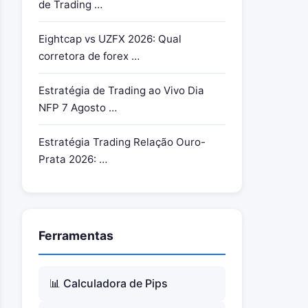
de Trading …
Gestão de Risco para Trading de
Notícias
Eightcap vs UZFX 2026: Qual
Lista de Verificação Pré-Evento
corretora de forex …
Dimensionamento de Posição Durante
Eventos de Notícias
Estratégia de Trading ao Vivo Dia
NFP 7 Agosto …
Consciência de Slippage
A Regra de “Não Negociar”
Estratégia Trading Relação Ouro-
Prata 2026: …
Construindo Sua Rotina com o
Calendário Econômico
Sessão de Planejamento de Domingo
(30 minutos)
Ferramentas
Revisão Diária Pré-Sessão (10 minutos)
Revisão Pós-Trade
📊 Calculadora de Pips
Ferramentas e Recursos Recomendados