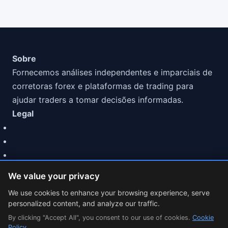
Sobre
Fornecemos análises independentes e imparciais de
corretoras forex e plataformas de trading para
ajudar traders a tomar decisões informadas.
Legal
We value your privacy
We use cookies to enhance your browsing experience, serve
personalized content, and analyze our traffic.
© 2026 MarketCFD | Análise de Brokers Forex. Trading
By clicking "Accept All", you consent to our use of cookies.
involves risk.
Cookie
Policy
.