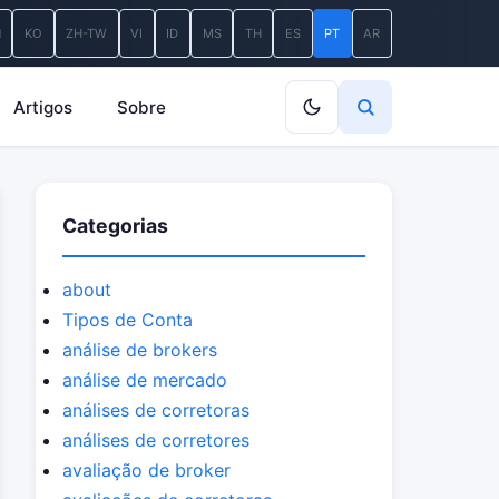
N
KO
ZH-TW
VI
ID
MS
TH
ES
PT
AR
Artigos
Sobre
Categorias
about
Tipos de Conta
análise de brokers
análise de mercado
análises de corretoras
análises de corretores
avaliação de broker