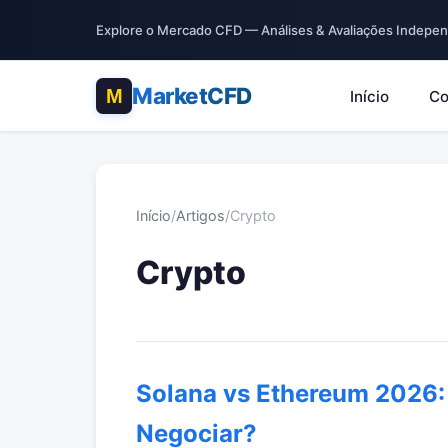
Explore o Mercado CFD — Análises & Avaliações Indepe
MarketCFD
Início
Co
Início
/
Artigos
/
Crypto
Crypto
Solana vs Ethereum 2026: 
Negociar?