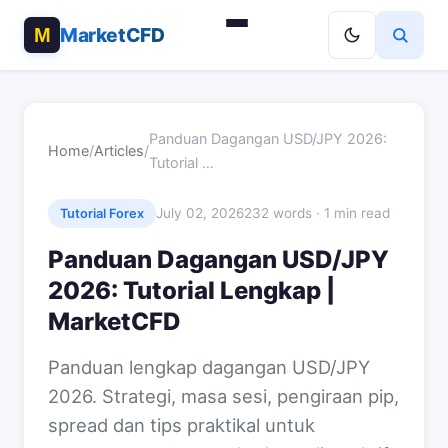
MarketCFD
Panduan Dagangan USD/JPY 2026:
Home
/
Articles
/
Tutorial …
July 02, 2026
232 words · 1 min read
Tutorial Forex
Panduan Dagangan USD/JPY
2026: Tutorial Lengkap |
MarketCFD
Panduan lengkap dagangan USD/JPY
2026. Strategi, masa sesi, pengiraan pip,
spread dan tips praktikal untuk