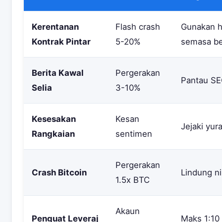
Kerentanan
Flash crash
Gunakan he
Kontrak Pintar
5-20%
semasa be
Berita Kawal
Pergerakan
Pantau SEC
Selia
3-10%
Kesesakan
Kesan
Jejaki yur
Rangkaian
sentimen
Pergerakan
Crash Bitcoin
Lindung ni
1.5x BTC
Akaun
Penguat Leveraj
Maks 1:10 