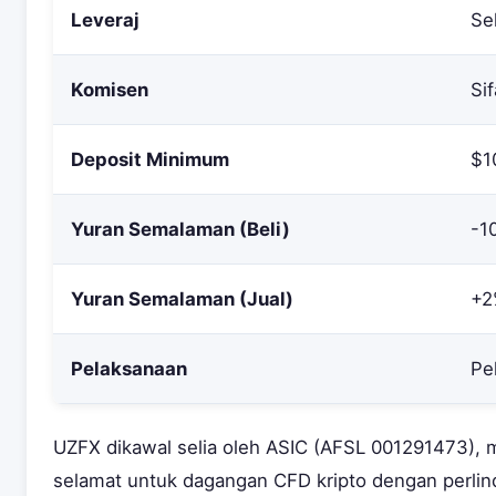
Leveraj
Se
Komisen
Si
Deposit Minimum
$1
Yuran Semalaman (Beli)
-1
Yuran Semalaman (Jual)
+2
Pelaksanaan
Pe
UZFX dikawal selia oleh ASIC (AFSL 001291473), 
selamat untuk dagangan CFD kripto dengan perlind