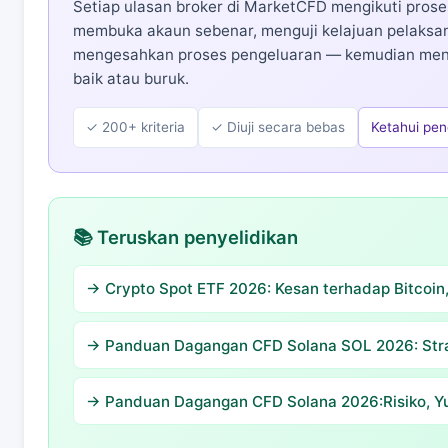
Setiap ulasan broker di MarketCFD mengikuti proses
membuka akaun sebenar, menguji kelajuan pelaksa
mengesahkan proses pengeluaran — kemudian mene
baik atau buruk.
✓ 200+ kriteria
✓ Diuji secara bebas
Ketahui pe
📚 Teruskan penyelidikan
→ Crypto Spot ETF 2026: Kesan terhadap Bitcoin
→ Panduan Dagangan CFD Solana SOL 2026: Stra
→ Panduan Dagangan CFD Solana 2026:Risiko, Yu