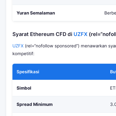
Yuran Semalaman
Berbe
Syarat Ethereum CFD di
UZFX
(rel=“nofo
UZFX
(rel=“nofollow sponsored”) menawarkan sy
kompetitif:
Spesifikasi
Bu
Simbol
ET
Spread Minimum
3.