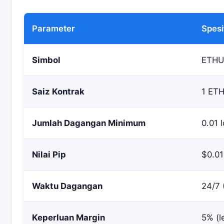
Parameter
Spesi
Simbol
ETH
Saiz Kontrak
1 ETH
Jumlah Dagangan Minimum
0.01 l
Nilai Pip
$0.01
Waktu Dagangan
24/7 
Keperluan Margin
5% (l