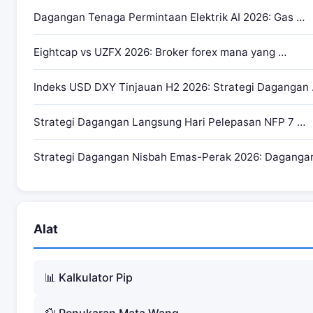
Pengurusan Risiko untuk Dagangan Ethereum CFD
Dagangan Tenaga Permintaan Elektrik AI 2026: Gas …
Formula Saiz Posisi
Eightcap vs UZFX 2026: Broker forex mana yang …
Faktor Risiko Utama Ethereum
Risiko Semalaman dan Hujung Minggu
Indeks USD DXY Tinjauan H2 2026: Strategi Dagangan
Alat Analisis Teknikal untuk Ethereum
Strategi Dagangan Langsung Hari Pelepasan NFP 7 …
Penunjuk Terbaik untuk Dagangan ETH
Corak Carta Ethereum yang Perlu Diperhatikan
Strategi Dagangan Nisbah Emas-Perak 2026: Daganga
Kesimpulan: Ethereum Menawarkan Peluang Dagangan CFD 
Alat
📊 Kalkulator Pip
💱 Penukaran Mata Wang