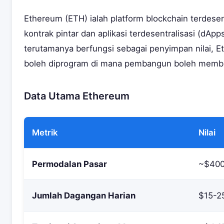
Ethereum (ETH) ialah platform blockchain terdese
kontrak pintar dan aplikasi terdesentralisasi (dApp
terutamanya berfungsi sebagai penyimpan nilai, E
boleh diprogram di mana pembangun boleh membin
Data Utama Ethereum
Metrik
Nilai
Permodalan Pasar
~$400-
Jumlah Dagangan Harian
$15-25