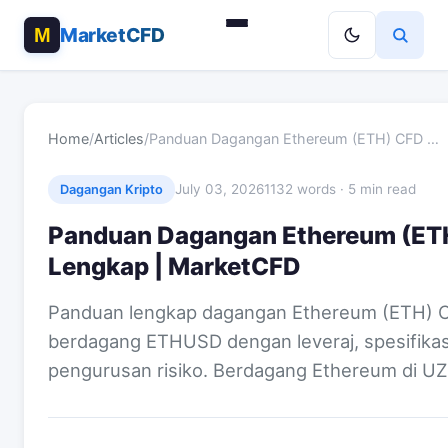
MarketCFD
Home
/
Articles
/
Panduan Dagangan Ethereum (ETH) CFD …
July 03, 2026
1132 words · 5 min read
Dagangan Kripto
Panduan Dagangan Ethereum (ETH
Lengkap | MarketCFD
Panduan lengkap dagangan Ethereum (ETH) CF
berdagang ETHUSD dengan leveraj, spesifikasi
pengurusan risiko. Berdagang Ethereum di U