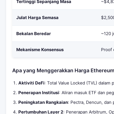
Tertinggi Sepanjang Masa
~$4,8
Julat Harga Semasa
$2,50
Bekalan Beredar
~120 
Mekanisme Konsensus
Proof 
Apa yang Menggerakkan Harga Ethereu
Aktiviti DeFi
: Total Value Locked (TVL) dalam
Penerapan Institusi
: Aliran masuk ETF dan pe
Peningkatan Rangkaian
: Pectra, Dencun, dan
Pertumbuhan Layer 2
: Penerapan Arbitrum, O