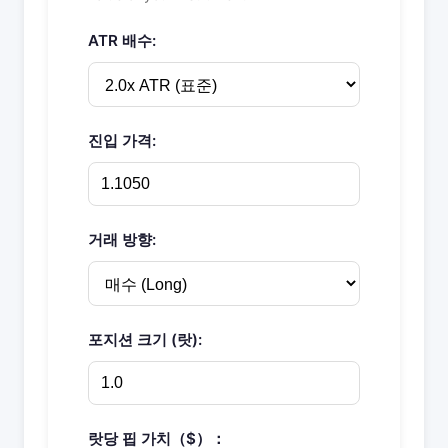
ATR 배수:
진입 가격:
거래 방향:
포지션 크기 (랏):
랏당 핍 가치（$）：