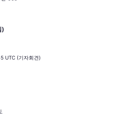
임)
:45 UTC (기자회견)
도