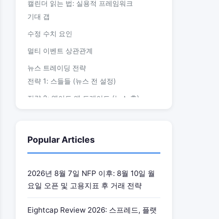
캘린더 읽는 법: 실용적 프레임워크
기대 갭
수정 수치 요인
멀티 이벤트 상관관계
뉴스 트레이딩 전략
전략 1: 스들들 (뉴스 전 설정)
전략 2: 웨이트 앤 트레이드 (뉴스 후)
전략 3: 페이드 (역방향)
뉴스 트레이딩 리스크 관리
Popular Articles
이벤트 전 체크리스트
뉴스 이벤트 시 포지션 사이징
2026년 8월 7일 NFP 이후: 8월 10일 월
슬리피지 인식
요일 오픈 및 고용지표 후 거래 전략
“거래 없음” 규칙
Eightcap Review 2026: 스프레드, 플랫
경제 캘린더 루틴 구축하기