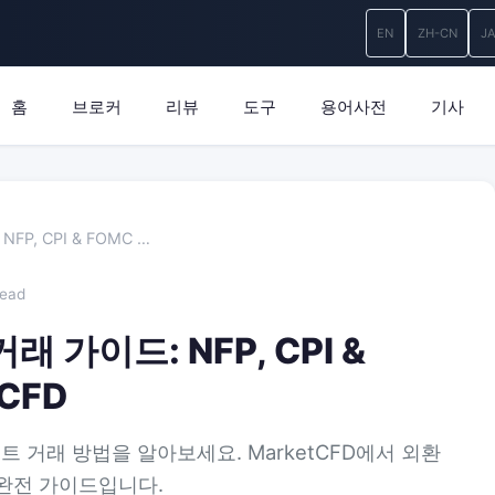
EN
ZH-CN
J
홈
브로커
리뷰
도구
용어사전
기사
P, CPI & FOMC …
read
 가이드: NFP, CPI &
tCFD
 이벤트 거래 방법을 알아보세요. MarketCFD에서 외환
 완전 가이드입니다.