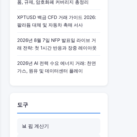
폼, 규제, 암호화폐 커버리지 총정리
일요일 계획 세션 (30분)
일일 세션 전 리뷰 (10분)
XPTUSD 백금 CFD 거래 가이드 2026:
팔라듐 대체 및 자동차 촉매 서사
거래 후 리뷰
추천 도구 및 리소스
2026년 8월 7일 NFP 발표일 라이브 거
래 전략: 첫 1시간 반응과 장중 레이아웃
경제 캘린더 거래의 일반적인 실수
결론
2026년 AI 전력 수요 에너지 거래: 천연
가스, 원유 및 데이터센터 플레이
도구
📊 핍 계산기