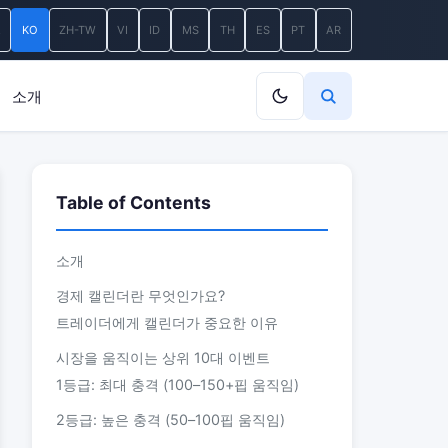
A
KO
ZH-TW
VI
ID
MS
TH
ES
PT
AR
소개
Table of Contents
소개
경제 캘린더란 무엇인가요?
트레이더에게 캘린더가 중요한 이유
시장을 움직이는 상위 10대 이벤트
1등급: 최대 충격 (100–150+핍 움직임)
2등급: 높은 충격 (50–100핍 움직임)