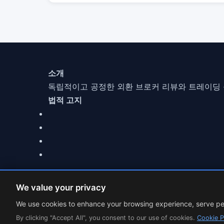
소개
독립적이고 공정한 외환 브로커 리뷰와 트레이딩 
법적 고지
We value your privacy
© 2026 MarketCFD | FX 브로커 리뷰. Trading involves r
Cookie Settings
We use cookies to enhance your browsing experience, serve per
By clicking "Accept All", you consent to our use of cookies.
Cookie P