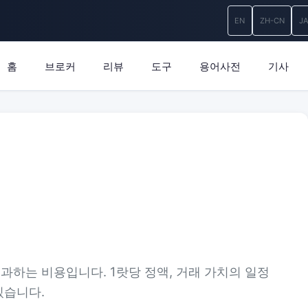
EN
ZH-CN
J
홈
브로커
리뷰
도구
용어사전
기사
과하는 비용입니다. 1랏당 정액, 거래 가치의 일정
있습니다.