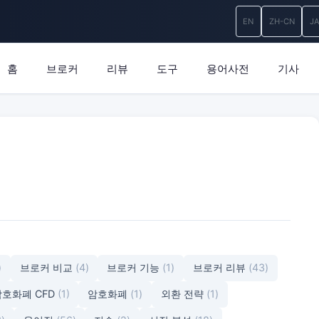
EN
ZH-CN
J
홈
브로커
리뷰
도구
용어사전
기사
)
브로커 비교
(4)
브로커 기능
(1)
브로커 리뷰
(43)
암호화폐 CFD
(1)
암호화폐
(1)
외환 전략
(1)