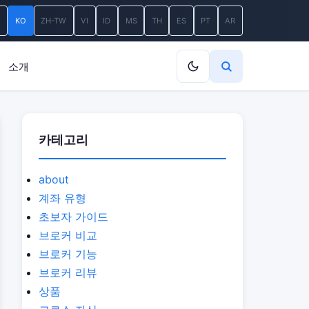
A
KO
ZH-TW
VI
ID
MS
TH
ES
PT
AR
소개
카테고리
about
계좌 유형
초보자 가이드
브로커 비교
브로커 기능
브로커 리뷰
상품