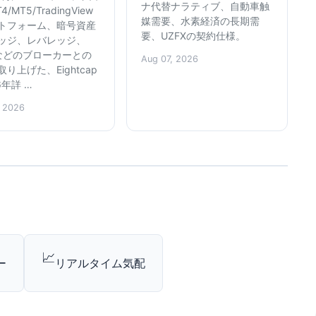
ナ代替ナラティブ、自動車触
/MT5/TradingView
媒需要、水素経済の長期需
トフォーム、暗号資産
要、UZFXの契約仕様。
ッジ、レバレッジ、
Xなどのブローカーとの
Aug 07, 2026
り上げた、Eightcap
6年詳 …
, 2026
📈
ー
リアルタイム気配