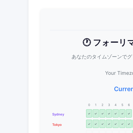
🕐 フォー
あなたのタイムゾーンでグ
Your Timez
Curren
0
1
2
3
4
5
6
✓
✓
✓
✓
✓
✓
✓
Sydney
✓
✓
✓
✓
✓
✓
✓
Tokyo