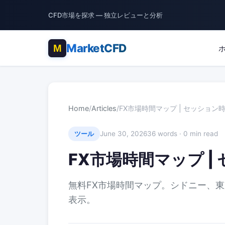
CFD市場を探求 — 独立レビューと分析
MarketCFD
Home
/
Articles
/
FX市場時間マップ | セッション
June 30, 2026
36 words · 0 min read
ツール
FX市場時間マップ |
無料FX市場時間マップ。シドニー、
表示。