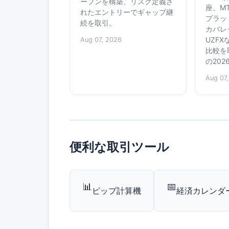
ープンを構築、リスク定義さ
座、MT4
れたエントリーでギャップ継
プラッ
続を取引。
カバレ
UZF
Aug 07, 2026
比較を取
の202
Aug 07
便利な取引ツール
📊
📅
ピップ計算機
経済カレンダ