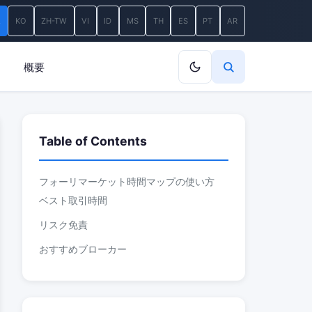
A
KO
ZH-TW
VI
ID
MS
TH
ES
PT
AR
概要
Table of Contents
フォーリマーケット時間マップの使い方
ベスト取引時間
リスク免責
おすすめブローカー