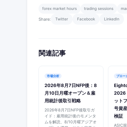
forex market hours
trading sessions
mar
Share:
Twitter
Facebook
LinkedIn
関連記事
市場分析
ブロー
2026年8月7日NFP後：8
Eigh
月10日月曜オープン＆雇
202
用統計後取引戦略
ット
号資
2026年8月7日NFP後取引ガ
検証
イド：雇用統計後のモメンタ
ムを解読、8/10月曜アジアオ
ASI