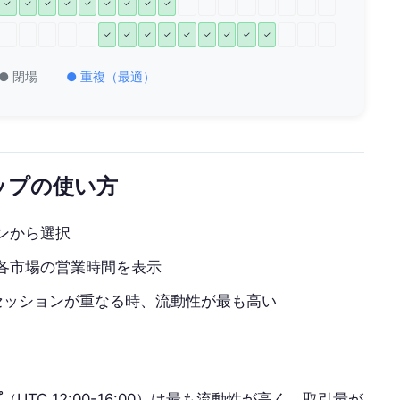
✓
✓
✓
✓
✓
✓
✓
✓
✓
✓
✓
✓
✓
✓
✓
✓
✓
✓
● 閉場
● 重複（最適）
ップの使い方
ンから選択
各市場の営業時間を表示
セッションが重なる時、流動性が最も高い
プ
（UTC 12:00-16:00）は最も流動性が高く、取引量が