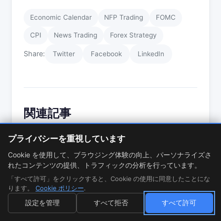
Economic Calendar
NFP Trading
FOMC
CPI
News Trading
Forex Strategy
Share:
Twitter
Facebook
LinkedIn
関連記事
プライバシーを重視しています
取引ガイド
Cookie を使用して、ブラウジング体験の向上、パーソナライズさ
れたコンテンツの提供、トラフィックの分析を行っています。
AUDJPY取引ガイド2026:アジアの通貨ク
「すべて許可」をクリックすると、Cookie の使用に同意したことにな
ロス戦略とキャリートレード
ります。
Cookie ポリシー
.
AUDJPY取引ガイド2026:豪ドル対日本円の取引
設定を管理
すべて拒否
すべて許可
方法。RBA-BoJ金利差戦略、東京セッションのタ
イミング、キャリートレード、UZFXの執行条件