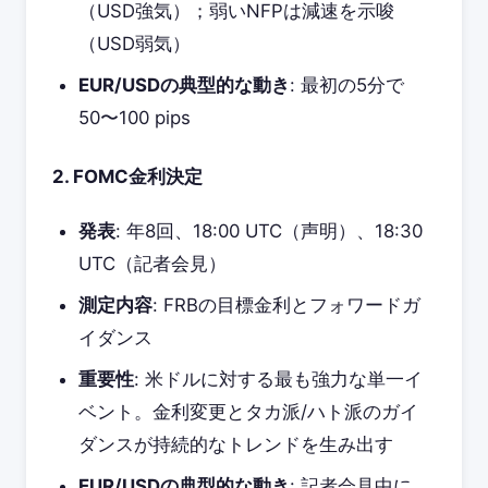
（USD強気）；弱いNFPは減速を示唆
（USD弱気）
EUR/USDの典型的な動き
: 最初の5分で
50〜100 pips
2. FOMC金利決定
発表
: 年8回、18:00 UTC（声明）、18:30
UTC（記者会見）
測定内容
: FRBの目標金利とフォワードガ
イダンス
重要性
: 米ドルに対する最も強力な単一イ
ベント。金利変更とタカ派/ハト派のガイ
ダンスが持続的なトレンドを生み出す
EUR/USDの典型的な動き
: 記者会見中に