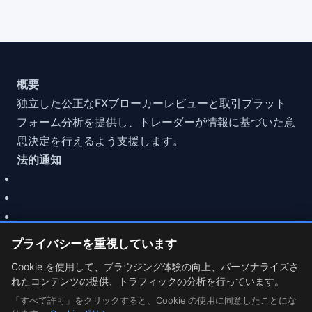
概要
独立した公正なFXブローカーレビューと取引プラット
フォーム分析を提供し、トレーダーが情報に基づいた意
思決定を行えるよう支援します。
法的通知
プライバシーを重視しています
Cookie を使用して、ブラウジング体験の向上、パーソナライズさ
れたコンテンツの提供、トラフィックの分析を行っています。
© 2026 MarketCFD | FXブローカー レビュー. Trading involves
「すべて許可」をクリックすると、Cookie の使用に同意したことにな
risk.