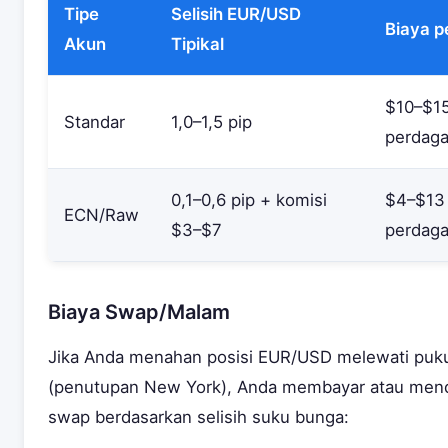
Tipe
Selisih EUR/USD
Biaya p
Akun
Tipikal
$10–$15
Standar
1,0–1,5 pip
perdag
0,1–0,6 pip + komisi
$4–$13
ECN/Raw
$3–$7
perdag
Biaya Swap/Malam
Jika Anda menahan posisi EUR/USD melewati puk
(penutupan New York), Anda membayar atau men
swap berdasarkan selisih suku bunga: