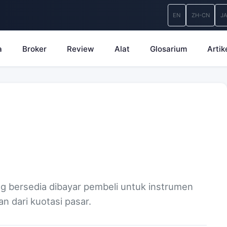
EN
ZH-CN
J
a
Broker
Review
Alat
Glosarium
Artik
ng bersedia dibayar pembeli untuk instrumen
an dari kuotasi pasar.