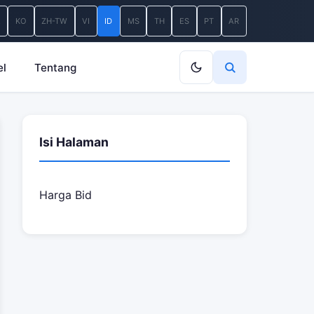
A
KO
ZH-TW
VI
ID
MS
TH
ES
PT
AR
el
Tentang
Isi Halaman
Harga Bid