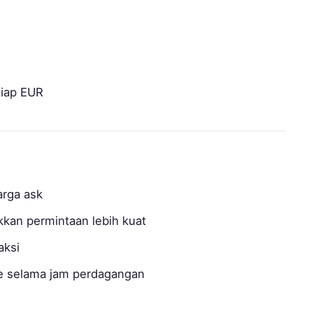
tiap EUR
arga ask
kkan permintaan lebih kuat
aksi
ime selama jam perdagangan