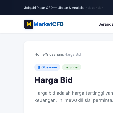
Jelajahi Pasar CFD — Ulasan & Analisis Independen
MarketCFD
Berand
Home
/
Glosarium
/
Harga Bid
📘 Glosarium
beginner
Harga Bid
Harga bid adalah harga tertinggi ya
keuangan. Ini mewakili sisi perminta