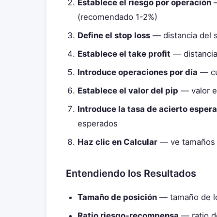
Establece el riesgo por operación
—
(recomendado 1-2%)
Define el stop loss
— distancia del s
Establece el take profit
— distancia 
Introduce operaciones por día
— cu
Establece el valor del pip
— valor e
Introduce la tasa de acierto esper
esperados
Haz clic en Calcular
— ve tamaños d
Entendiendo los Resultados
Tamaño de posición
— tamaño de lot
Ratio riesgo-recompensa
— ratio d