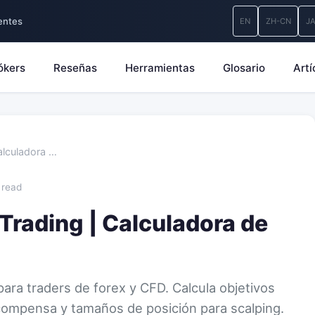
entes
EN
ZH-CN
J
ókers
Reseñas
Herramientas
Glosario
Artí
alculadora …
 read
Trading | Calculadora de
para traders de forex y CFD. Calcula objetivos
recompensa y tamaños de posición para scalping.