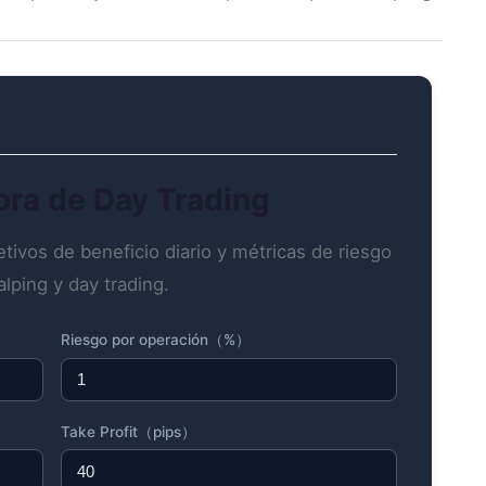
ora de Day Trading
tivos de beneficio diario y métricas de riesgo
alping y day trading.
Riesgo por operación（%）
Take Profit（pips）