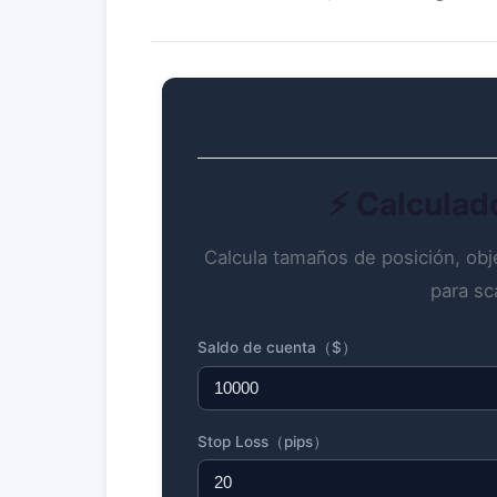
⚡ Calculad
Calcula tamaños de posición, obje
para sc
Saldo de cuenta（$）
Stop Loss（pips）