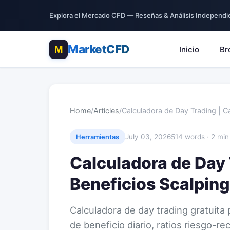
Explora el Mercado CFD — Reseñas & Análisis Independi
MarketCFD
Inicio
Br
Home
/
Articles
/
Calculadora de Day Trading | C
July 03, 2026
514 words · 2 min
Herramientas
Calculadora de Day 
Beneficios Scalping
Calculadora de day trading gratuita 
de beneficio diario, ratios riesgo-