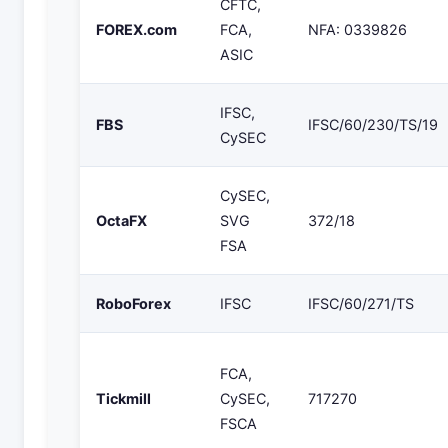
CFTC,
FOREX.com
FCA,
NFA: 0339826
ASIC
IFSC,
FBS
IFSC/60/230/TS/19
CySEC
CySEC,
OctaFX
SVG
372/18
FSA
RoboForex
IFSC
IFSC/60/271/TS
FCA,
Tickmill
CySEC,
717270
FSCA