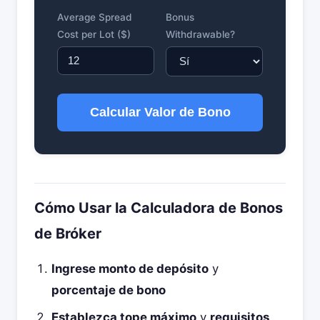
Average Spread
Bonus
Cost per Lot ($)
Withdrawable?
Calcular Valor de Bono
Cómo Usar la Calculadora de Bonos
de Bróker
Ingrese monto de depósito
y
porcentaje de bono
Establezca tope máximo
y
requisitos