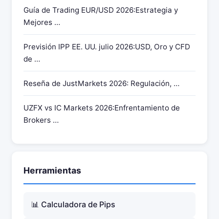
Guía de Trading EUR/USD 2026:Estrategia y
Mejores …
Previsión IPP EE. UU. julio 2026:USD, Oro y CFD
de …
Reseña de JustMarkets 2026: Regulación, …
UZFX vs IC Markets 2026:Enfrentamiento de
Brokers …
Herramientas
📊 Calculadora de Pips