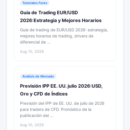
Tutoriales Forex
Guía de Trading EUR/USD
2026:Estrategia y Mejores Horarios
Guía de trading de EUR/USD 2026: estrategia,
mejores horarios de trading, drivers de
diferencial de …
Aug 10, 2026
Análisis de Mercado
Previsión IPP EE. UU. julio 2026:USD,
Oro y CFD de Índices
Previsión del IPP de EE. UU. de julio de 2026
para traders de CFD. Pronóstico de la
publicación del …
Aug 10, 2026