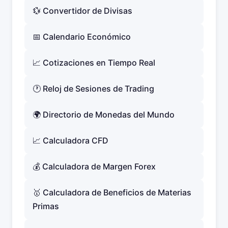
💱 Convertidor de Divisas
📅 Calendario Económico
📈 Cotizaciones en Tiempo Real
🕐 Reloj de Sesiones de Trading
🌍 Directorio de Monedas del Mundo
📈 Calculadora CFD
💰 Calculadora de Margen Forex
🥇 Calculadora de Beneficios de Materias
Primas