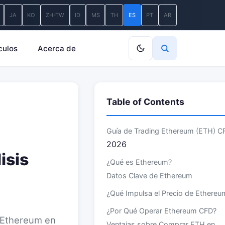
JA
KO
ZH-TW
ID
MS
TH
ES
PT
AR
culos
Acerca de
Table of Contents
Guía de Trading
Ethereum (ETH) C
2026
isis
¿Qué es Ethereum?
Datos Clave de Ethereum
¿Qué Impulsa el Precio de Ethereu
¿Por Qué Operar Ethereum CFD?
e Ethereum en
Ventajas sobre Comprar ETH en