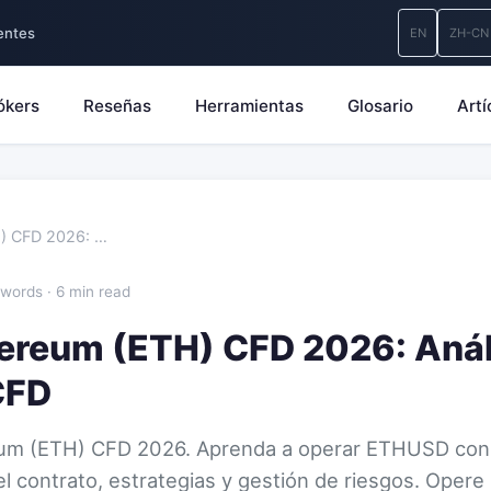
entes
EN
ZH-CN
ókers
Reseñas
Herramientas
Glosario
Artí
H) CFD 2026: …
words · 6 min read
hereum (ETH) CFD 2026: Anál
CFD
reum (ETH) CFD 2026. Aprenda a operar ETHUSD con
l contrato, estrategias y gestión de riesgos. Oper