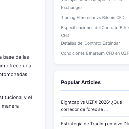
Exchanges
Trading Ethereum vs Bitcoin CFD
Especificaciones del Contrato Eth
CFD
Detalles del Contrato Estándar
Condiciones Ethereum CFD en
UZF
a base de las
(rel=“nofollow sponsored”)
eum ofrece una
Top 5 Estrategias de Trading Ethe
riptomonedas
2026
Popular Articles
Estrategia 1: Seguimiento de Tende
con Medias Móviles
titucional y el
Eightcap vs UZFX 2026: ¿Qué
Estrategia 2: Ruptura de
e manera
corredor de forex se …
Soporte/Resistencia
Estrategia 3: Trading de Noticias D
Estrategia de Trading en Vivo Dí