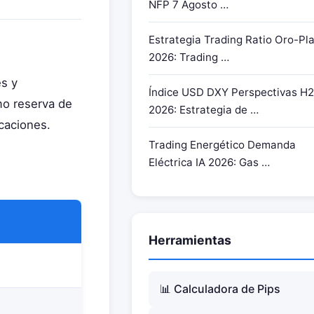
NFP 7 Agosto …
Estrategia 4: Trading de Correlació
Bitcoin
Estrategia Trading Ratio Oro-Pl
Estrategia 5: Catalizador de Notici
2026: Trading …
Layer 2
es y
Índice USD DXY Perspectivas H2
Gestión de Riesgos para el Trading
mo reserva de
2026: Estrategia de …
Ethereum CFD
caciones.
Fórmula de Tamaño de Posición
Trading Energético Demanda
Principales Factores de Riesgo de
Eléctrica IA 2026: Gas …
Ethereum
Riesgos Nocturnos y de Fin de Se
Herramientas de Análisis Técnico p
Herramientas
Ethereum
Mejores Indicadores para el Tradin
ETH
📊 Calculadora de Pips
Patrones de Gráfico de Ethereum a