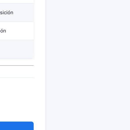
sición
ión