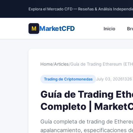
Explora el Mercado CFD — Reseñas & Análisis Independi
MarketCFD
Inicio
Br
Home
/
Articles
/
Guía de Trading Ethereum (ET
July 03, 2026
1326 
Trading de Criptomonedas
Guía de Trading Et
Completo | Market
Guía completa de trading de Ethe
apalancamiento, especificaciones de