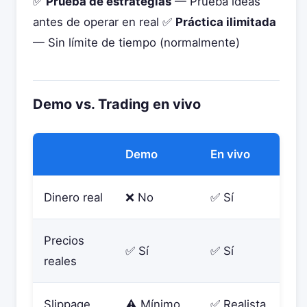
✅
Prueba de estrategias
— Prueba ideas
antes de operar en real ✅
Práctica ilimitada
— Sin límite de tiempo (normalmente)
Demo vs. Trading en vivo
Demo
En vivo
Dinero real
❌ No
✅ Sí
Precios
✅ Sí
✅ Sí
reales
Slippage
⚠️ Mínimo
✅ Realista