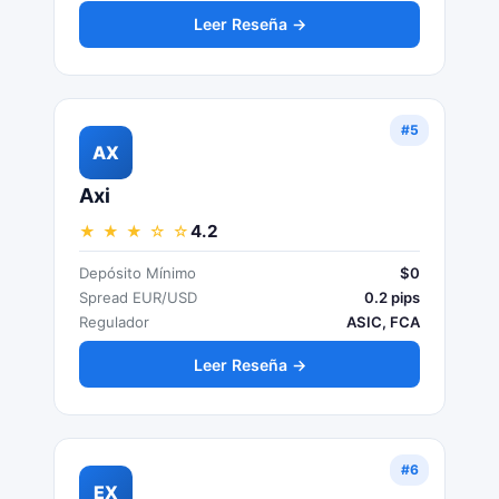
Leer Reseña →
#5
AX
Axi
4.2
★ ★ ★ ☆ ☆
Depósito Mínimo
$0
Spread EUR/USD
0.2 pips
Regulador
ASIC, FCA
Leer Reseña →
#6
EX