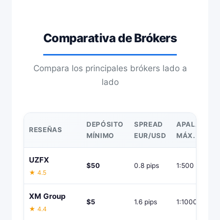
Comparativa de Brókers
Compara los principales brókers lado a
lado
DEPÓSITO
SPREAD
APALANCAM
RESEÑAS
MÍNIMO
EUR/USD
MÁX.
UZFX
$50
0.8 pips
1:500
★ 4.5
XM Group
$5
1.6 pips
1:1000
★ 4.4