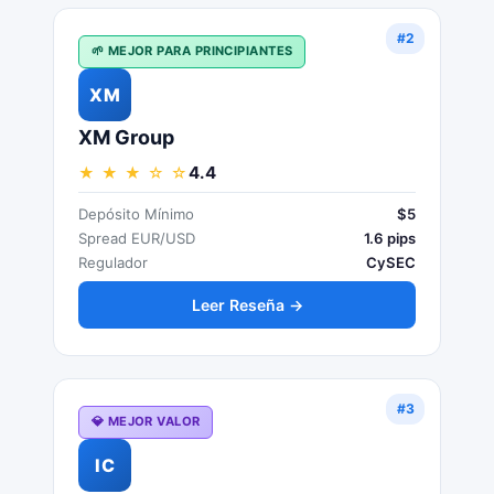
#2
🌱 MEJOR PARA PRINCIPIANTES
XM
XM Group
4.4
★ ★ ★ ☆ ☆
Depósito Mínimo
$5
Spread EUR/USD
1.6 pips
Regulador
CySEC
Leer Reseña →
#3
💎 MEJOR VALOR
IC