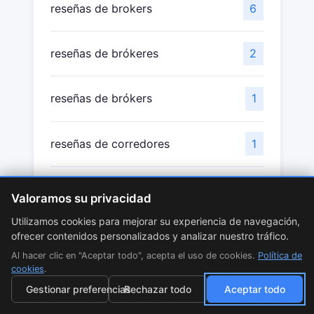
reseñas de brokers
6
reseñas de brókeres
2
reseñas de brókers
1
reseñas de corredores
1
revisiones de corredores
1
Valoramos su privacidad
Utilizamos cookies para mejorar su experiencia de navegación,
Gestión de Riesgo
1
ofrecer contenidos personalizados y analizar nuestro tráfico.
Al hacer clic en "Aceptar todo", acepta el uso de cookies.
Política de
cookies
.
CFD de Acciones
1
Gestionar preferencias
Rechazar todo
Aceptar todo