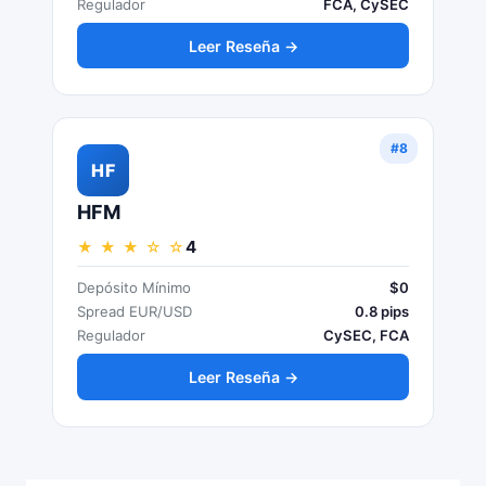
Regulador
FCA, CySEC
Leer Reseña →
#8
HF
HFM
4
★ ★ ★ ☆ ☆
Depósito Mínimo
$0
Spread EUR/USD
0.8 pips
Regulador
CySEC, FCA
Leer Reseña →