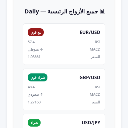
📊 جميع الأزواج الرئيسية — Daily
EUR/USD
بيع قوي
57.4
RSI
MACD
↓ هبوطي
السعر
1.08661
GBP/USD
شراء قوي
48.4
RSI
MACD
↑ صعودي
السعر
1.27160
USD/JPY
شراء