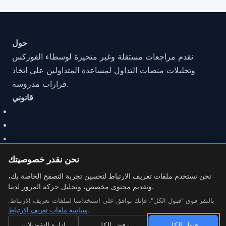
حول
نقدم مراجعات مستقلة وغير متحيزة لوسطاء الفوركس
وتحليلات منصات التداول لمساعدة المتداولين على اتخاذ
قرارات مدروسة.
قانوني
نحن نقدر خصوصيتك
نحن نستخدم ملفات تعريف الارتباط لتحسين تجربة التصفح الخاصة بك،
وتقديم محتوى مخصص، وتحليل حركة المرور لدينا.
© 2026 مراجعة MarketCFD | وسيط الفوركس. Trading involves
risk.
بالنقر فوق "قبول الكل"، فإنك توافق على استخدامنا لملفات تعريف الارتباط.
.
سياسة ملفات تعريف الارتباط
إعدادات ملفات تعريف الارتباط
قبول الكل
رفض الكل
إدارة التفضيلات