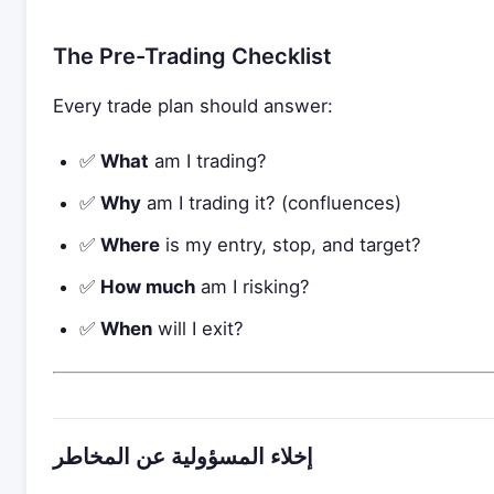
The Pre-Trading Checklist
Every trade plan should answer:
✅
What
am I trading?
✅
Why
am I trading it? (confluences)
✅
Where
is my entry, stop, and target?
✅
How much
am I risking?
✅
When
will I exit?
إخلاء المسؤولية عن المخاطر