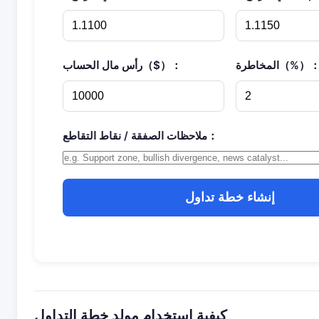
لمخاطرة（%）：
رأس مال الحساب（$）：
ملاحظات الصفقة / نقاط التقاطع：
إنشاء خطة تداول
كيفية استخدام مولد خطة التداول