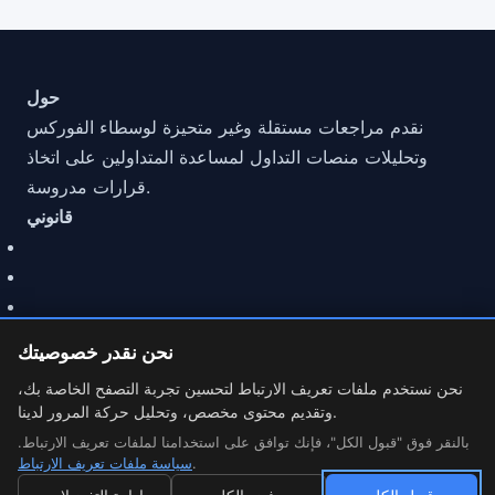
حول
نقدم مراجعات مستقلة وغير متحيزة لوسطاء الفوركس
وتحليلات منصات التداول لمساعدة المتداولين على اتخاذ
قرارات مدروسة.
قانوني
نحن نقدر خصوصيتك
نحن نستخدم ملفات تعريف الارتباط لتحسين تجربة التصفح الخاصة بك،
وتقديم محتوى مخصص، وتحليل حركة المرور لدينا.
© 2026 مراجعة MarketCFD | وسيط الفوركس. Trading involves
risk.
بالنقر فوق "قبول الكل"، فإنك توافق على استخدامنا لملفات تعريف الارتباط.
.
سياسة ملفات تعريف الارتباط
إعدادات ملفات تعريف الارتباط