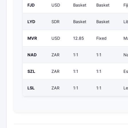
FJD
USD
Basket
Basket
Fij
LYD
SDR
Basket
Basket
Li
MVR
USD
12.85
Fixed
Ma
NAD
ZAR
1:1
1:1
Na
SZL
ZAR
1:1
1:1
Es
LSL
ZAR
1:1
1:1
Le