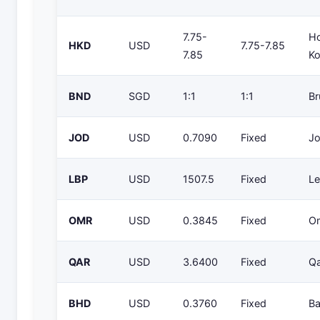
7.75-
H
HKD
USD
7.75-7.85
7.85
K
BND
SGD
1:1
1:1
Br
JOD
USD
0.7090
Fixed
Jo
LBP
USD
1507.5
Fixed
L
OMR
USD
0.3845
Fixed
O
QAR
USD
3.6400
Fixed
Qa
BHD
USD
0.3760
Fixed
Ba