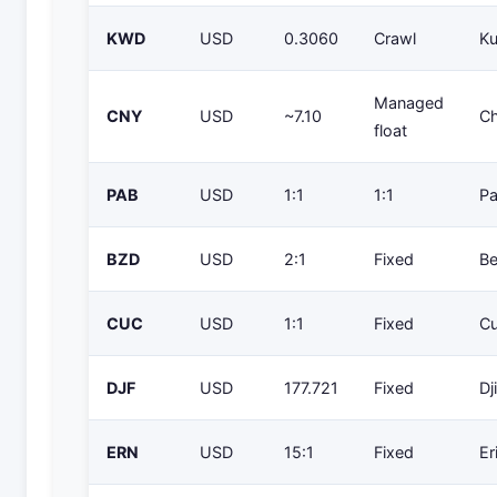
KWD
USD
0.3060
Crawl
Ku
Managed
CNY
USD
~7.10
Ch
float
PAB
USD
1:1
1:1
P
BZD
USD
2:1
Fixed
Be
CUC
USD
1:1
Fixed
C
DJF
USD
177.721
Fixed
Dj
ERN
USD
15:1
Fixed
Er