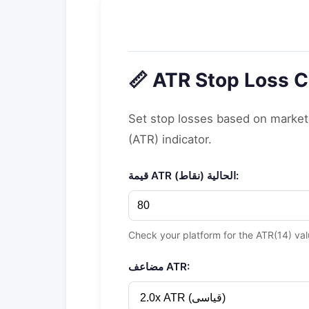
📏 ATR Stop Loss C
Set stop losses based on market 
(ATR) indicator.
قيمة ATR الحالية (نقاط):
Check your platform for the ATR(14) val
مضاعف ATR: