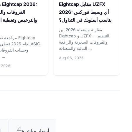
Eightcap مقابل UZFX
مر
2026: أي وسيط فوركس
الفروقات وال
يناسب أسلوبك في التداول؟
والترخيص وتغطية ا
مقارنة مستقلة 2026 بين
Eightcap و UZFX — التنظيم
مراجعة تفصيلية 
والفروقات السعرية والرافعة
لعام 2026 تغ
المالية والمنصات …
وحساب الفروقات 
ومنصات …
Aug 06, 2026
, 2026
📈
أسعار مباشرة
ا