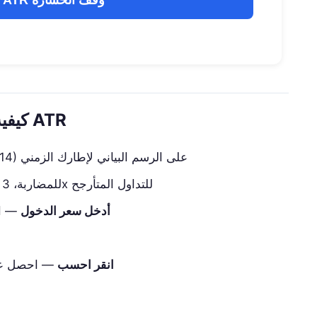
احسب ATR وقف الخسارة
كيفية استخدام حاسبة وقف الخسارة ATR
— ابحث عن ATR(14) على الرسم البياني لإطارك الزمني
— 2x ATR هو المعيار؛ 1x للمضاربة، 3x للتداول المتأرجح
أدخل سعر الدخول
— ال
انقر احسب
— احصل على