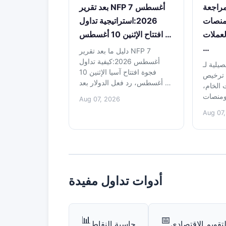
اجعة Eightcap 2026:
بعد تقرير NFP 7 أغسطس
منصات
2026:استراتيجية تداول
لعملات
افتتاح الإثنين 10 أغسطس …
…
دليل ما بعد تقرير NFP 7
أغسطس 2026:كيفية تداول
لـ Eightcap
فجوة افتتاح آسيا الإثنين 10
طي ترخيص ASIC،
أغسطس، رد فعل الدولار بعد …
الخام،
Aug 07, 2026
Aug 07
أدوات تداول مفيدة
📊
📅
لتقويم الاقتصادي
حاسبة النقاط