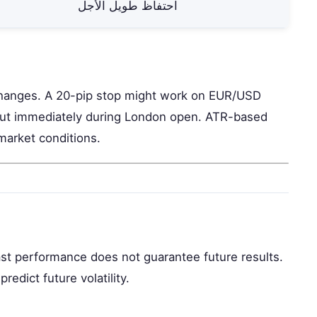
احتفاظ طويل الأجل
ty changes. A 20-pip stop might work on EUR/USD
out immediately during London open. ATR-based
market conditions.
Past performance does not guarantee future results.
redict future volatility.