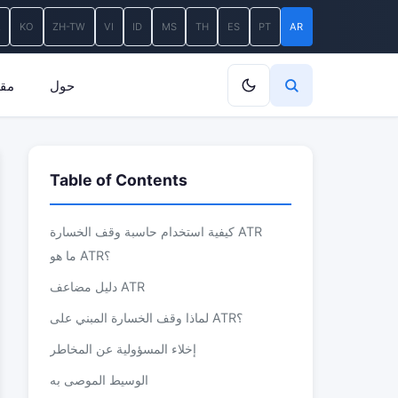
A
KO
ZH-TW
VI
ID
MS
TH
ES
PT
AR
حول
مقا
Table of Contents
كيفية استخدام حاسبة وقف الخسارة ATR
ما هو ATR؟
دليل مضاعف ATR
لماذا وقف الخسارة المبني على ATR؟
إخلاء المسؤولية عن المخاطر
الوسيط الموصى به