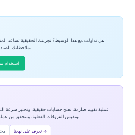
هل تداولت مع هذا الوسيط؟ تجربتك الحقيقية تساعد المت
ملاحظاتك الصادقة — جميع المشاركات تتم مراجعتها قبل النشر.
📝 استخدام ن
ونقيس الفروقات الفعلية، ونتحقق من عمليات السحب — ثم ننشر ما نجده، جيداً كان أم لا.
تعرف على نهجنا →
✓ م