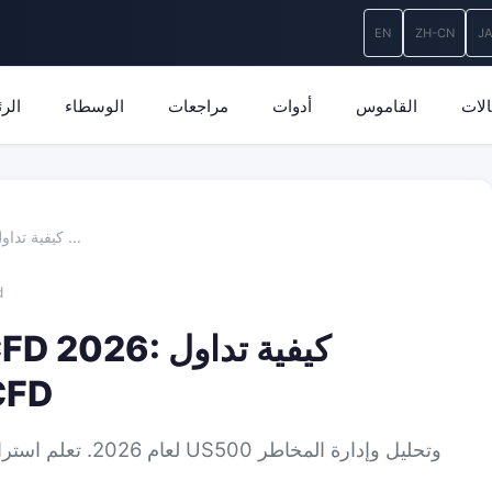
EN
ZH-CN
J
لات
القاموس
أدوات
مراجعات
الوسطاء
الر
دليل تداول S&P 500 CFD 2026: كيفية تداول …
d
US500