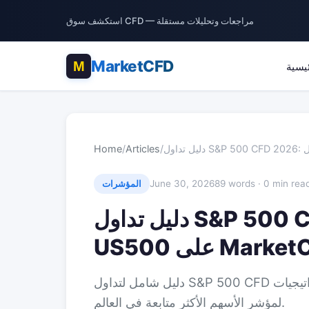
استكشف سوق CFD — مراجعات وتحليلات مستقلة
MarketCFD
ئيسية
Home
/
Articles
/
June 30, 2026
89 words · 0 min rea
المؤشرات
دليل تداول S&P 500 CFD 2026: كيفية تداول
 على MarketCFD
دليل شامل لتداول S&P 500 CFD لعام 2026. تعلم استراتيجيات US500 وتحليل وإدارة المخاطر
لمؤشر الأسهم الأكثر متابعة في العالم.