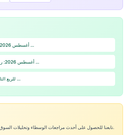
→ بعد تقرير NFP 7 أغسطس 2026:استراتيجية تداول افتتاح …
→ استراتيجية التداول المباشر ليوم NFP 7 أغسطس 2026: رد …
→ تداول عقود الفروقات على S&P 500 للربع الثالث …
تابعنا للحصول على أحدث مراجعات الوسطاء وتحليلات السوق وأدلة التداول. مقالات جديدة أسبوعياً بـ 12 لغة.