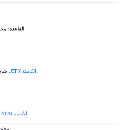
القاعدة
: مخاطر قصو
.
مراجعة UZFX الكاملة
يقدم US500 بتنظي
.
دليل تداول CFD الأسهم 2026
إخلاء المسؤولية: تتضمن تداول CFD مخاطر كبيرة.