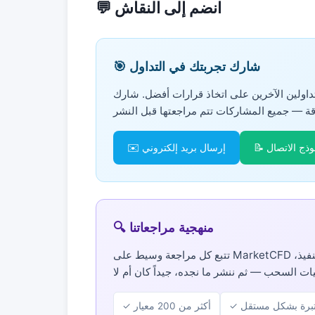
💬 انضم إلى النقاش
🎯 شارك تجربتك في التداول
داولين الآخرين على اتخاذ قرارات أفضل. شارك
موذج الاتصال
✉️ إرسال بريد إلكتروني
🔍 منهجية مراجعاتنا
تتبع كل مراجعة وسيط على MarketCFD عملية تقييم صارمة. نفتح حسابات حقيقية، ونختبر سرعة التنفيذ،
ختبرة بشكل مستقل
✓ أكثر من 200 معيار