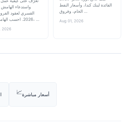
تعرّف على كيفية عمل 
الفائدة لبنك كندا، وأسعار النفط
واستدعاء الهامش و
الخام، وفروق …
القسري لعقود الفرو
2026. احسب الهامش الحر، …
Aug 01, 2026
, 2026
📈
أسعار مباشرة
ا