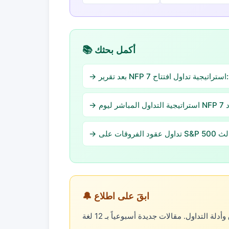
📚 أكمل بحثك
🔔 ابقَ على اطلاع