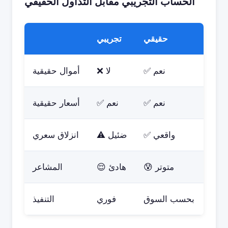
الحساب التجريبي مقابل التداول الحقيقي
حقيقي
تجريبي
✅ نعم
❌ لا
أموال حقيقية
✅ نعم
✅ نعم
أسعار حقيقية
✅ واقعي
⚠️ ضئيل
انزلاق سعري
😰 متوتر
😌 هادئ
المشاعر
بحسب السوق
فوري
التنفيذ