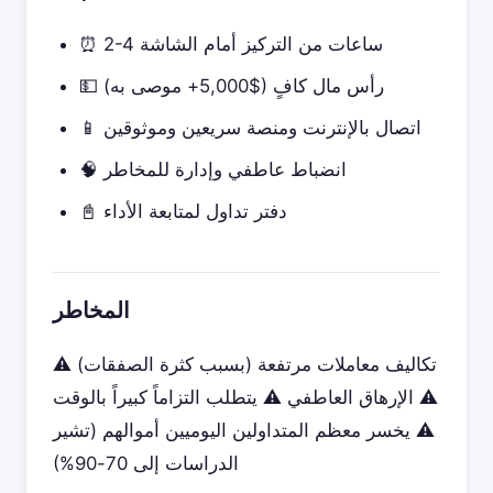
⏰ 2-4 ساعات من التركيز أمام الشاشة
💵 رأس مال كافٍ ($5,000+ موصى به)
📱 اتصال بالإنترنت ومنصة سريعين وموثوقين
🧠 انضباط عاطفي وإدارة للمخاطر
📓 دفتر تداول لمتابعة الأداء
المخاطر
⚠️ تكاليف معاملات مرتفعة (بسبب كثرة الصفقات)
⚠️ الإرهاق العاطفي ⚠️ يتطلب التزاماً كبيراً بالوقت
⚠️ يخسر معظم المتداولين اليوميين أموالهم (تشير
الدراسات إلى 70-90%)