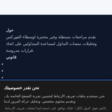
حول
نقدم مراجعات مستقلة وغير متحيزة لوسطاء الفوركس
وتحليلات منصات التداول لمساعدة المتداولين على اتخاذ
قرارات مدروسة.
قانوني
نحن نقدر خصوصيتك
نحن نستخدم ملفات تعريف الارتباط لتحسين تجربة التصفح الخاصة بك،
وتقديم محتوى مخصص، وتحليل حركة المرور لدينا.
© 2026 مراجعة MarketCFD | وسيط الفوركس. Trading involves
risk.
بالنقر فوق "قبول الكل"، فإنك توافق على استخدامنا لملفات تعريف الارتباط.