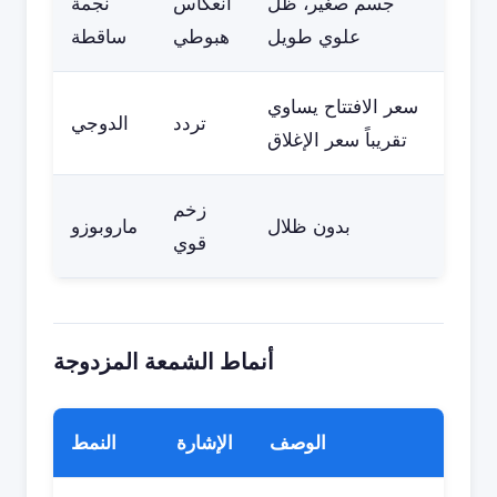
جسم صغير، ظل
انعكاس
نجمة
علوي طويل
هبوطي
ساقطة
سعر الافتتاح يساوي
تردد
الدوجي
تقريباً سعر الإغلاق
زخم
بدون ظلال
ماروبوزو
قوي
أنماط الشمعة المزدوجة
الوصف
الإشارة
النمط