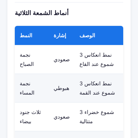
أنماط الشمعة الثلاثية
الوصف
إشارة
النمط
نمط انعكاس 3
نجمة
صعودي
شموع عند القاع
الصباح
نمط انعكاس 3
نجمة
هبوطي
شموع عند القمة
المساء
3 شموع خضراء
ثلاث جنود
صعودي
متتالية
بيضاء