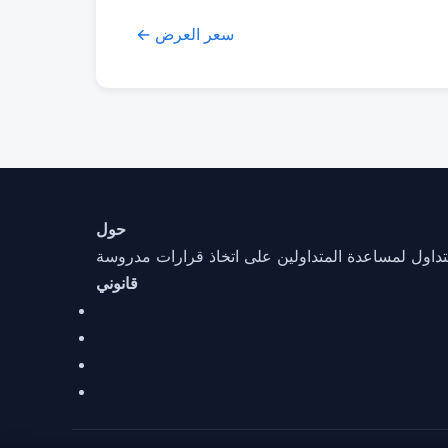
← سعر العرض
حول
قانوني