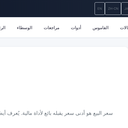
EN
ZH-CN
J
لات
القاموس
أدوات
مراجعات
الوسطاء
الر
سعر البيع هو أدنى سعر يقبله بائع لأداة مالية. يُعرف 