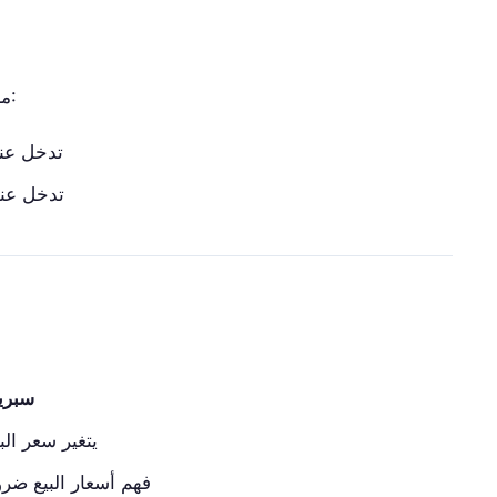
إذا كان EUR/USD مسعّرًا عند 1.0850/1.0852:
EUR/USD، تدخل 
EUR/USD، تدخل 
سبري
يتغير سعر ال
فهم أسعار البيع ض