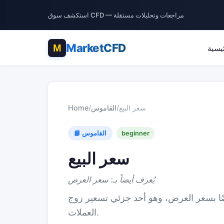
استكشف سوق CFD — مراجعات وتحليلات مستقلة
MarketCFD
ئيسية
سعر البيع
/
القاموس
/
Home
beginner
📘 القاموس
سعر البيع
يُعرف أيضاً بـ: سعر العرض
أيضًا بسعر العرض، وهو أحد جزئي تسعير زوج
العملات.