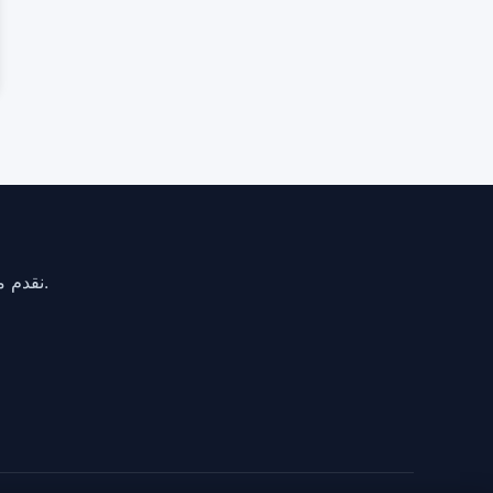
نقدم مراجعات مستقلة وغير متحيزة لوسطاء الفوركس وتحليلات منصات التداول لمساعدة المتداولين على اتخاذ قرارات مدروسة.