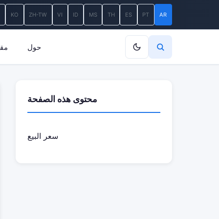
A
KO
ZH-TW
VI
ID
MS
TH
ES
PT
AR
حول
مقا
محتوى هذه الصفحة
سعر البيع